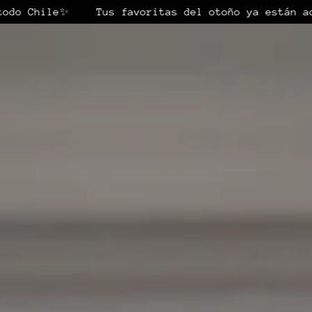
e✨
Tus favoritas del otoño ya están aquí 🍂
tenido