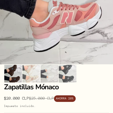
Zapatillas Mónaco
$20.000 CLP
$25.000 CLP
AHORRA 20%
Precio
Precio
de
habitual
Impuesto incluido.
oferta