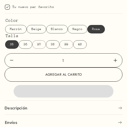
Tu nuevo par favorito
Color
Marrón
Beige
Blanco
Negro
Rosa
Talla
35
36
37
38
39
40
Reducir
Aumen
Quantity
cantidad
cantid
input
para
para
AGREGAR AL CARRITO
Zapatillas
Zapatil
Mónaco
Mónac
Descripción
Envíos